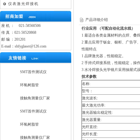
仪表激光焊接机
产品详细介绍
座 机 ：
021-58560506
行业应用 （可配自动化流水线）
传 真 ：021-50520868
1 最适合各类金属材料的点焊、叠
邮 编 ：201201
2 重点应用于钣金、橱柜、广告字
E-mail：shfyglaser@126.com
性能特点
1 品牌激光器，性能稳定。
2 手持式焊接系统，性能稳定，操
3 水冷焊接头光学镜片采用抽屉式
SMT首件测试仪
技术参数
名称:
环氧树脂管
型号：
接触角测量仪厂家
激光波长:
最大激光功率:
SMT首件测试仪
激光器输出稳定性:
激光器重量:
环氧树脂管
光纤直径:
光纤长度:
接触角测量仪厂家