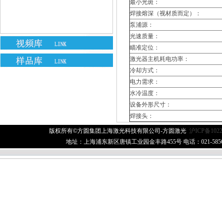
最小光斑：
焊接熔深（视材质而定）：
泵浦源：
光速质量：
瞄准定位：
激光器主机耗电功率：
冷却方式：
电力需求：
水冷温度：
设备外形尺寸：
焊接头：
版权所有©方圆集团上海激光科技有限公司-方圆激光
沪ICP备1022
地址：上海浦东新区唐镇工业园金丰路455号 电话：021-58560506 传真