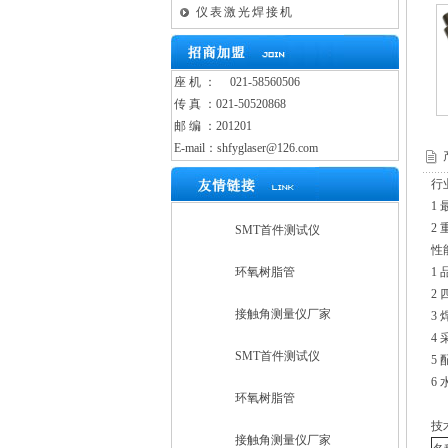
仪表激光焊接机
座 机 ：
021-58560506
传 真 ：021-50520868
邮 编 ：201201
E-mail：shfyglaser@126.com
行
1
2
SMT首件测试仪
性
环氧树脂管
1
2
接触角测量仪厂家
3
4
SMT首件测试仪
5
6
环氧树脂管
技
接触角测量仪厂家