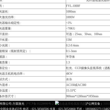
称:
光纤连续激光器焊
号：
FYL-1000F
光波长:
1080nm
大激光功率:
1000W
光器输出稳定性:
<3%
光器重量:
<70KG
纤直径:
可选：25чm、50чm、100чm
纤长度:
15M
小光斑：
0.2-0.4mm
接熔深（视材质而定）：
0.1-3mm
浦源：
半导体
速质量：
1.3
准定位：
红光、CCD摄像头监视系统（选
光器主机耗电功率：
4KW
却方式：
水冷
力需求：
AC330或AC380
冷温度：
15-33℃
备外形尺寸：
900mm*1200mm*1850mm
有限公司-方圆激光
沪ICP备10220606号-2
沪公网安备：
3101
55号 电话：021-58560506 传真：021-50520868 手机：18930082273 134825