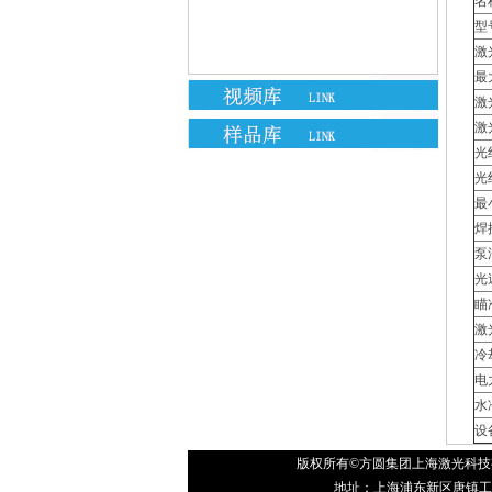
名
型
激
最
激
激
光
光
最
焊
泵
光
瞄
激
冷
电
水
设
版权所有©方圆集团上海激光科技
地址：上海浦东新区唐镇工业园金丰路4